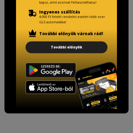
kapsz, amit azonnal felhasználhatsz!
Ingyenes szállítás
4.000 Ft feletti rendelés esetén több ezer
GLS automatába!
TISZTELT VÁSÁRLÓNK!
További előnyök várnak rád!
Fizetésnél kérje az ingyenes adattörlő kódot
További előnyök
adatainak biztonsága érdekében!
A Kormány döntése alapján a kereskedő minden tartós
adathordozó termék vásárlásakor köteles ingyenes
adattörlő kódot biztosítani.
További információ