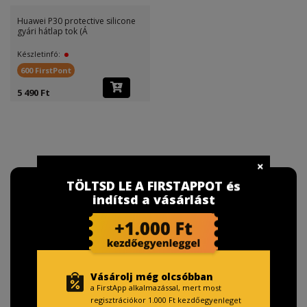
Huawei P30 protective silicone
gyári hátlap tok (Á
Készletinfó:
600 FirstPont
5 490 Ft
TÖLTSD LE A FIRSTAPPOT és
indítsd a vásárlást
Vásárolj még olcsóbban
a FirstApp alkalmazással, mert most
regisztrációkor 1.000 Ft kezdőegyenleget