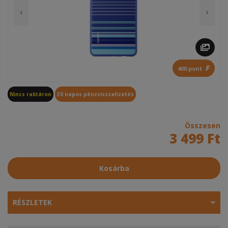
‹
›
F
400 pont
Nincs raktáron
30 napos pénzvisszafizetés
Összesen
3 499 Ft
Kosárba
RÉSZLETEK