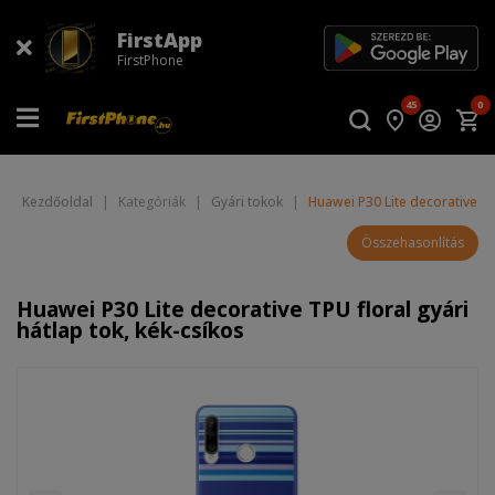
FirstApp
FirstPhone
45
0
Kezdőoldal
|
Kategóriák
|
Gyári tokok
|
Huawei P30 Lite decorative TPU
Összehasonlítás
Huawei P30 Lite decorative TPU floral gyári
hátlap tok, kék-csíkos