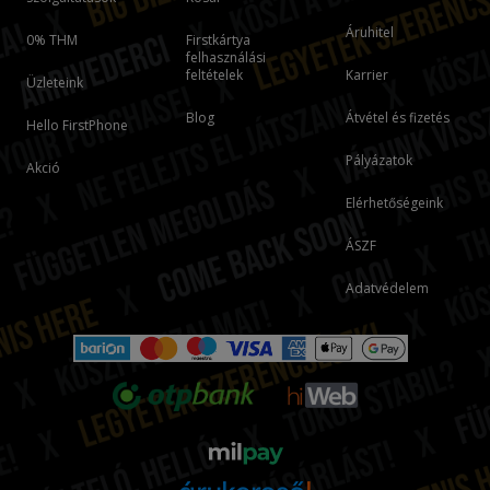
Áruhitel
0% THM
Firstkártya
felhasználási
feltételek
Karrier
Üzleteink
Blog
Átvétel és fizetés
Hello FirstPhone
Pályázatok
Akció
Elérhetőségeink
ÁSZF
Adatvédelem