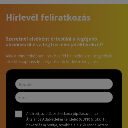
Hírlevél feliratkozás
Szeretnél elsőként értesülni a legújabb
akcióinkról és a legfrissebb játékhírekről?
Akkor mindenképpen iratkozz fel hírlevelünkre, hogy elsők
között csaphass le a legütősebb kedvezményeinkre.
Alulírott, az alábbi checkbox pipálásával - az
Általános Adatvédelmi Rendelet (GDPR) 6. cikk (1)
bekezdés a) pontja, továbbá a 7. cikk rendelkezése