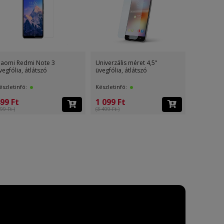
iaomi Redmi Note 3
Univerzális méret 4,5"
Univerzáli
vegfólia, átlátszó
üvegfólia, átlátszó
üvegfólia,
észletinfó:
Készletinfó:
Készletinf
99 Ft
1 099 Ft
1 099 F
99 Ft )
(3 499 Ft )
(3 499 Ft )