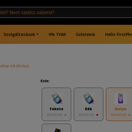
Szolgáltatások
0% THM
Üzleteink
Hello FirstPh
tlap tok (Ibolya)
Szín:
Fekete
Kék
Ibolya
Készletinfó:
Készletinfó:
Készletinfó: