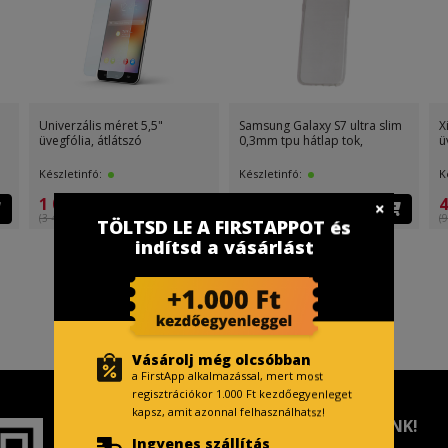
Univerzális méret 5,5"
Samsung Galaxy S7 ultra slim
X
üvegfólia, átlátszó
0,3mm tpu hátlap tok,
ü
Készletinfó:
Készletinfó:
K
1 099 Ft
499 Ft
4
(3 499 Ft )
(499 Ft )
(9
TÖLTSD LE A FIRSTAPPOT és
indítsd a vásárlást
Vásárolj még olcsóbban
a FirstApp alkalmazással, mert most
regisztrációkor 1.000 Ft kezdőegyenleget
kapsz, amit azonnal felhasználhatsz!
TISZTELT VÁSÁRLÓNK!
Ingyenes szállítás