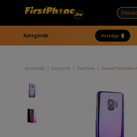
Kategóriák
FirstApp
Kezdőoldal
|
Kategóriák
|
DealZone
|
Huawei P20 ombre há