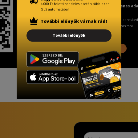
4.000 Ft feletti rendelés esetén több ezer
Fizetésnél kérje az ingyenes ad
GLS automatába!
A Kormány döntése alapján a keresked
További előnyök várnak rád!
ingyenes adattörlő kódot biztosítani.
További előnyök
További információ