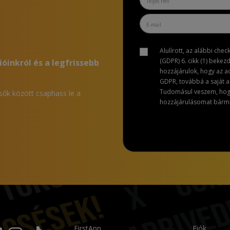
Alulírott, az alábbi che
(GDPR) 6. cikk (1) bekez
ióinkról és a legfrissebb
hozzájárulok, hogy az 
GDPR, továbbá a saját ad
Tudomásul veszem, hogy 
lsők között csaphass le a
hozzájárulásomat bármik
FirstApp
Fiók