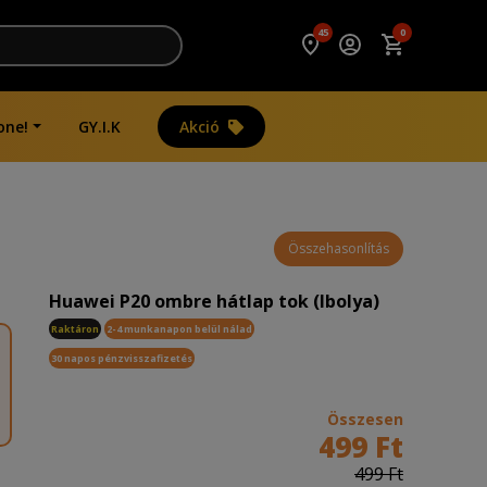
45
0
one!
GY.I.K
Akció
Összehasonlítás
Huawei P20 ombre hátlap tok (Ibolya)
Raktáron
2-4 munkanapon belül nálad
30 napos pénzvisszafizetés
Összesen
499 Ft
499 Ft