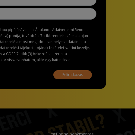
ckbox pipálásával - az Általános Adatvédelmi Rendelet
dés a) pontja, továbbá a 7. cikk rendelkezése alapján -
adatkezelő a most megadott személyes adataimat a
atkezelési tájékoztatójának feltételei szerint kezelje.
a GDPR 7. cikk (3) bekezdése szerint a
or visszavonhatom, akár egy kattintással.
Feliratkozás
FirstPhone bankmentes