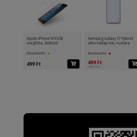
Apple iPhone 5/5S/SE
Samsung Galaxy S7 hybrid
üvegfólia, átlátszó
ultra hátlap tok, rozéara
Készletinfó:
Készletinfó:
499 Ft
499 Ft
(499 Ft )