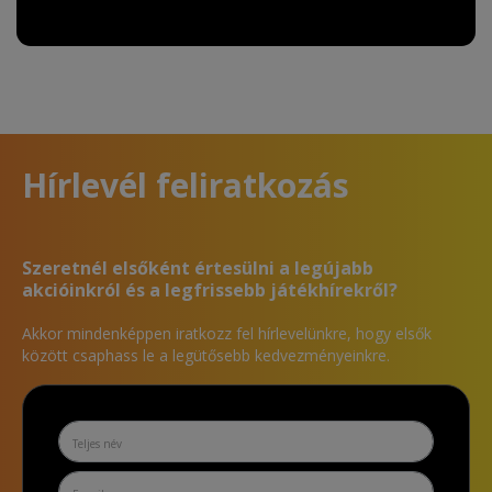
Hírlevél feliratkozás
Szeretnél elsőként értesülni a legújabb
akcióinkról és a legfrissebb játékhírekről?
Akkor mindenképpen iratkozz fel hírlevelünkre, hogy elsők
között csaphass le a legütősebb kedvezményeinkre.