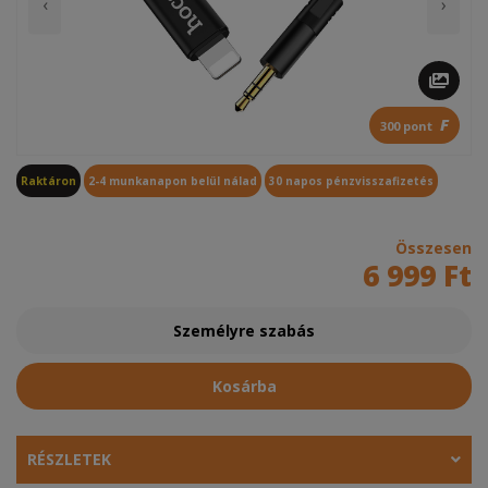
‹
›
F
300 pont
Raktáron
2-4 munkanapon belül nálad
30 napos pénzvisszafizetés
Összesen
6 999 Ft
Személyre szabás
Kosárba
RÉSZLETEK