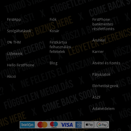
FirstApp
Fiók
FirstPhone
bankmentes
részletfizetés
Szolgáltatások
Kosár
Áruhitel
0% THM
Firstkártya
felhasználási
feltételek
Karrier
Üzleteink
Blog
Átvétel és fizetés
Hello FirstPhone
Pályázatok
Akció
Elérhetőségeink
ÁSZF
Adatvédelem