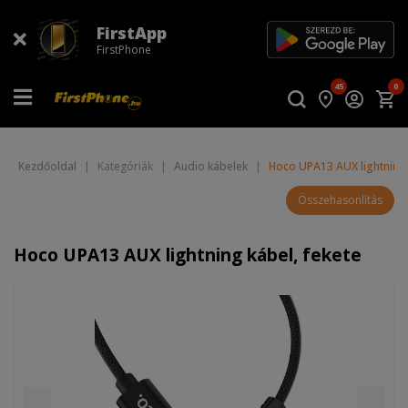
FirstApp
FirstPhone
45
0
Kezdőoldal
|
Kategóriák
|
Audio kábelek
|
Hoco UPA13 AUX lightning 
Összehasonlítás
Hoco UPA13 AUX lightning kábel, fekete