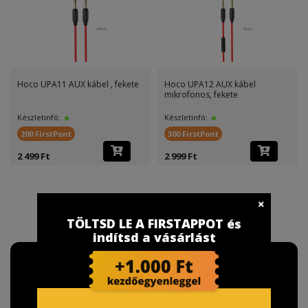
Hoco UPA11 AUX kábel , fekete
Hoco UPA12 AUX kábel
mikrofonos, fekete
Készletinfó:
Készletinfó:
200 FirstPont
300 FirstPont
2 499 Ft
2 999 Ft
TÖLTSD LE A FIRSTAPPOT és
indítsd a vásárlást