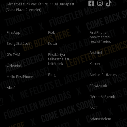
Elérhetőségünk Váci út 178. 1138 Budapest
(Duna Plaza 2. emelet)
FirstApp
Fiók
FirstPhone
bankmentes
részletfizetés
Szolgáltatások
Kosár
Áruhitel
0% THM
Firstkártya
felhasználási
feltételek
Karrier
Üzleteink
Blog
Átvétel és fizetés
Hello FirstPhone
Pályázatok
Akció
Elérhetőségeink
ÁSZF
Adatvédelem