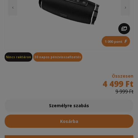
‹
›
F
1 000 pont
Nincs raktáron
30 napos pénzvisszafizetés
Összesen
4 499 Ft
9 999 Ft
Személyre szabás
Kosárba