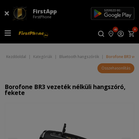
FirstApp
FirstPhone
45
0
Kezdőoldal
|
Kategóriák
|
Bluetooth hangszórók
|
Borofone BR3 veze
Összehasonlítás
Borofone BR3 vezeték nélküli hangszóró,
fekete