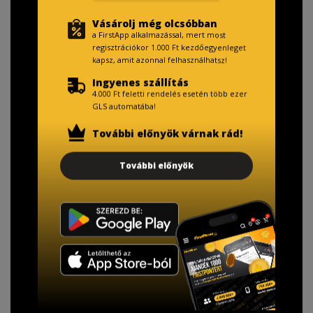
Vásárolj még olcsóbban
a FirstApp alkalmazással, mert most
regisztrációkor 1.000 Ft kezdőegyenleget
kapsz, amit azonnal felhasználhatsz!
Ingyenes szállítás
4.000 Ft feletti rendelés esetén több ezer
GLS automatába!
További előnyök várnak rád!
További előnyök
TISZTELT VÁSÁRLÓNK!
Fizetésnél kérje az ingyenes adattörlő kódot
adatainak biztonsága érdekében!
A Kormány döntése alapján a kereskedő minden tartós
adathordozó termék vásárlásakor köteles ingyenes
adattörlő kódot biztosítani.