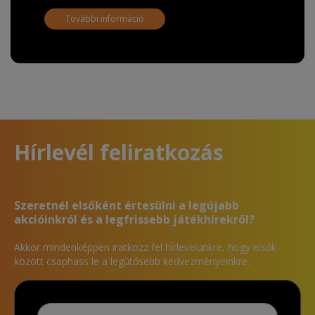
További információ
Hírlevél feliratkozás
Szeretnél elsőként értesülni a legújabb
akcióinkról és a legfrissebb játékhírekről?
Akkor mindenképpen iratkozz fel hírlevelünkre, hogy elsők
között csaphass le a legütősebb kedvezményeinkre.