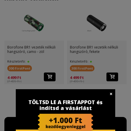
Borofone BR1 vezeték nélküli
Borofone BR1 vezeték nélküli
hangszóró, camo - zöl
hangszóró, fekete
Készletinfó:
Készletinfó:
300 FirstPont
300 FirstPont
4 499 Ft
4 499 Ft
(7 499 Ft )
(7 499 Ft )
TÖLTSD LE A FIRSTAPPOT és
indítsd a vásárlást