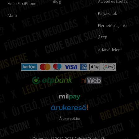
Blog
Átvétel és fizetés
Hello FirstPhone
Pályázatok
Akció
Elérhetőségeink
ÁSZF
Adatvédelem
Árukereső.hu
Copyright © 2012-2026 Szilvási Trader Kft.