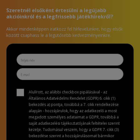
Szeretnél elsőként értesülni a legújabb
akcióinkról és a legfrissebb játékhírekről?
Akkor mindenképpen iratkozz fel hírlevelünkre, hogy elsők
között csaphass le a legütősebb kedvezményeinkre.
Alulírott, az alábbi checkbox pipálásával - az
Általános Adatvédelmi Rendelet (GDPR) 6. cikk (1)
bekezdés a) pontja, továbbá a 7. cikk rendelkezése
alapján - hozzájárulok, hogy az adatkezelő a most
megadott személyes adataimat a GDPR, továbbá a
saját adatkezelési tájékoztatójának feltételei szerint
kezelje. Tudomásul veszem, hogy a GDPR 7. cikk (3)
bekezdése szerint a hozzájárulásomat bármikor