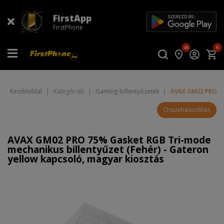
FirstApp
FirstPhone
45
0
Kezdőoldal
|
Kategóriák
|
Gaming billentyűzetek
|
AVAX GM02 PRO 75%
Összehasonlítás
AVAX GM02 PRO 75% Gasket RGB Tri-mode
mechanikus billentyűzet (Fehér) - Gateron
yellow kapcsoló, magyar kiosztás