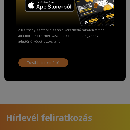
Fizetésnél kérje az ingyenes adattörlő kódot
adatainak biztonsága érdekében!
A Kormány döntése alapján a kereskedő minden tartós
adathordozó termék vásárlásakor köteles ingyenes
adattörlő kódot biztosítani.
További információ
Hírlevél feliratkozás