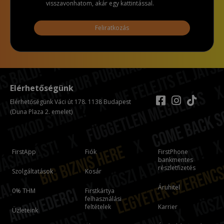
visszavonhatom, akár egy kattintással.
Feliratkozás
Elérhetőségünk
Elérhetőségünk Váci út 178. 1138 Budapest
(Duna Plaza 2. emelet)
FirstApp
Fiók
FirstPhone
bankmentes
részletfizetés
Szolgáltatások
Kosár
Áruhitel
0% THM
Firstkártya
felhasználási
feltételek
Karrier
Üzleteink