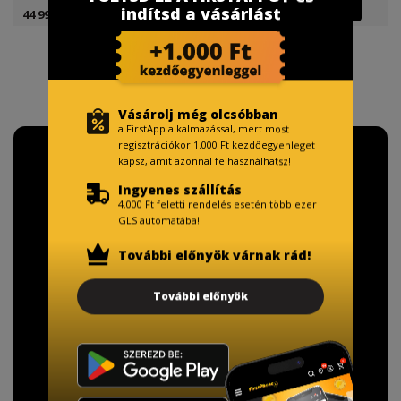
indítsd a vásárlást
44 999 Ft
44 999 Ft
Vásárolj még olcsóbban
a FirstApp alkalmazással, mert most
regisztrációkor 1.000 Ft kezdőegyenleget
kapsz, amit azonnal felhasználhatsz!
Ingyenes szállítás
4.000 Ft feletti rendelés esetén több ezer
GLS automatába!
További előnyök várnak rád!
További előnyök
TISZTELT VÁSÁRLÓNK!