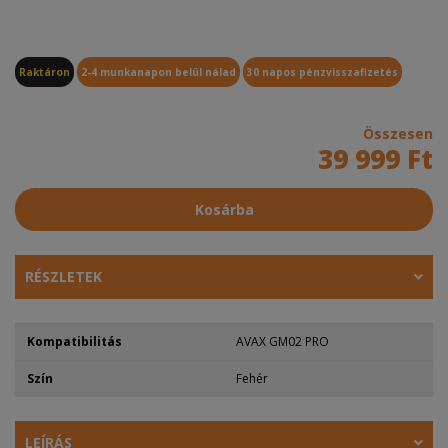
Raktáron
2-4 munkanapon belül nálad
30 napos pénzvisszafizetés
Összesen
39 999 Ft
Kosárba
RÉSZLETEK
Kompatibilitás
AVAX GM02 PRO
Szín
Fehér
LEÍRÁS