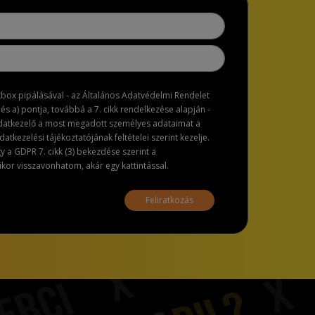
ckbox pipálásával - az Általános Adatvédelmi Rendelet
dés a) pontja, továbbá a 7. cikk rendelkezése alapján -
adatkezelő a most megadott személyes adataimat a
atkezelési tájékoztatójának feltételei szerint kezelje.
a GDPR 7. cikk (3) bekezdése szerint a
or visszavonhatom, akár egy kattintással.
Feliratkozás