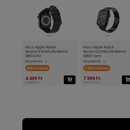
Hoco Apple Watch
Hoco Apple Watch
Series1/2/3/4/5(38/40mm)
Series1/2/3/4/5(38/40mm)
WB18 Fen
WB07 nem
Készletinfó:
Készletinfó:
300 FirstPont
1 500 FirstPont
4 499 Ft
7 899 Ft
(7 499 Ft )
(14 999 Ft )