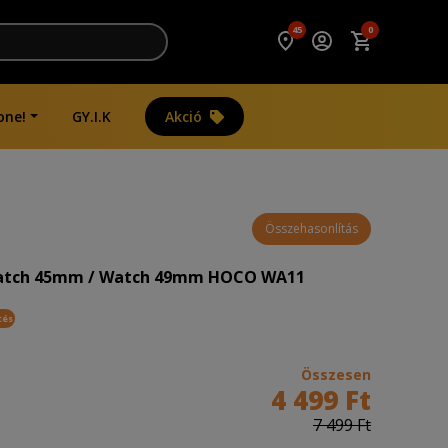
45
0
one!
GY.I.K
Akció
 szíj kék
Összehasonlítás
Watch 45mm / Watch 49mm HOCO WA11
tés
Összesen
4 499 Ft
7 499 Ft