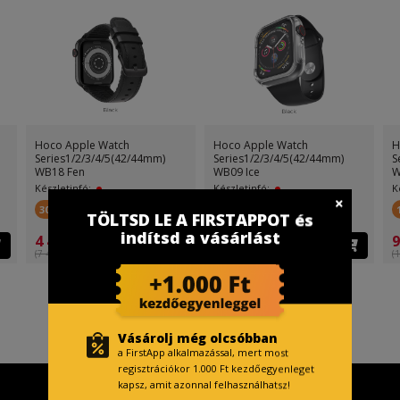
Hoco Apple Watch
Hoco Apple Watch
H
Series1/2/3/4/5(42/44mm)
Series1/2/3/4/5(42/44mm)
S
WB18 Fen
WB09 Ice
W
Készletinfó:
Készletinfó:
K
300 FirstPont
200 FirstPont
TÖLTSD LE A FIRSTAPPOT és
indítsd a vásárlást
4 499 Ft
3 499 Ft
9
(7 499 Ft )
(5 499 Ft )
(1
Vásárolj még olcsóbban
a FirstApp alkalmazással, mert most
regisztrációkor 1.000 Ft kezdőegyenleget
kapsz, amit azonnal felhasználhatsz!