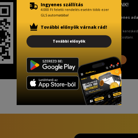
TISZTELT VÁSÁRLÓNK!
Ingyenes szállítás
4.000 Ft feletti rendelés esetén több ezer
GLS automatába!
Fizetésnél kérje az ingyenes ad
További előnyök várnak rád!
A Kormány döntése alapján a keresked
ingyenes adattörlő kódot biztosítani.
További előnyök
További információ