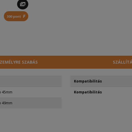
F
300 pont
ZEMÉLYRE SZABÁS
SZÁLLÍT
Kompatibilitás
ch 45mm
Kompatibilitás
ch 49mm