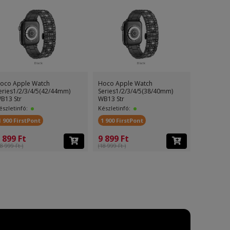
oco Apple Watch
Hoco Apple Watch
Hoco App
eries1/2/3/4/5(42/44mm)
Series1/2/3/4/5(38/40mm)
Series1/2
B13 Str
WB13 Str
WB09 Ice
észletinfó:
Készletinfó:
Készletinf
1 900 FirstPont
1 900 FirstPont
200 First
 899 Ft
9 899 Ft
3 499 F
8 999 Ft )
(18 999 Ft )
(5 499 Ft )