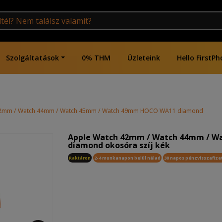
Szolgáltatások
0% THM
Üzleteink
Hello FirstPh
2mm / Watch 44mm / Watch 45mm / Watch 49mm HOCO WA11 diamond okosóra
Apple Watch 42mm / Watch 44mm / 
diamond okosóra szíj kék
Raktáron
2-4 munkanapon belül nálad
30 napos pénzvisszafize