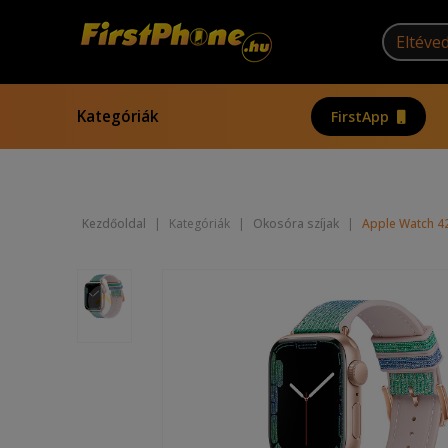
Kategóriák
FirstApp
Kezdőoldal
|
Kategóriák
|
Okosóra szíjak
|
Apple Watch 4