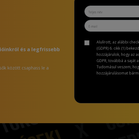
Alulírott, az alábbi che
(GDPR) 6. cikk (1) bekez
ióinkról és a legfrissebb
hozzájárulok, hogy az 
GDPR, továbbá a saját ad
Tudomásul veszem, hogy 
lsők között csaphass le a
hozzájárulásomat bármik