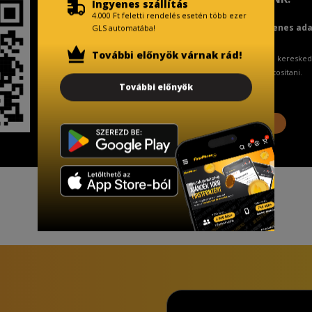
Ingyenes szállítás
4.000 Ft feletti rendelés esetén több ezer
Fizetésnél kérje az ingyenes ad
GLS automatába!
További előnyök várnak rád!
A Kormány döntése alapján a keresked
ingyenes adattörlő kódot biztosítani.
További előnyök
További információ