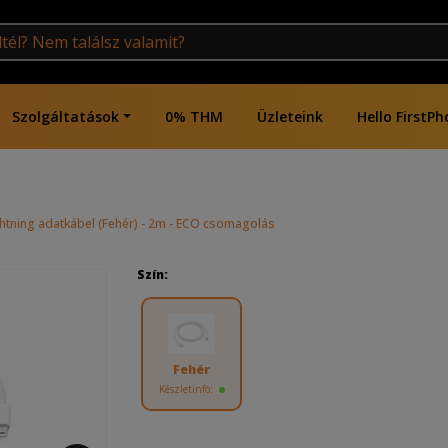
Szolgáltatások
0% THM
Üzleteink
Hello FirstPh
ghtning adatkábel (Fehér) - 2m - ECO csomagolás
Szín:
Fehér
Készletinfó: