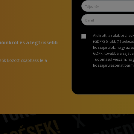
Alulírott, az alábbi che
(GDPR) 6. cikk (1) bekez
ióinkról és a legfrissebb
hozzájárulok, hogy az 
GDPR, továbbá a saját ad
Tudomásul veszem, hogy 
lsők között csaphass le a
hozzájárulásomat bármik