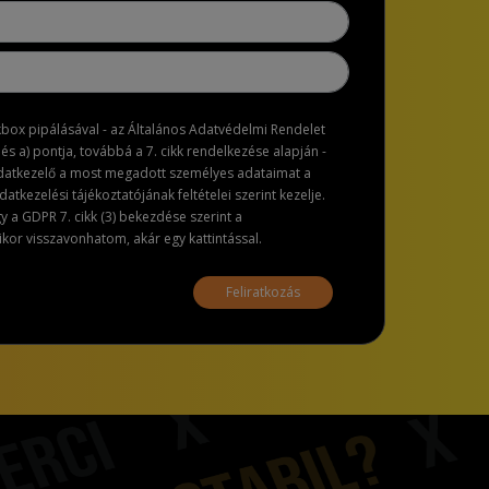
ckbox pipálásával - az Általános Adatvédelmi Rendelet
dés a) pontja, továbbá a 7. cikk rendelkezése alapján -
adatkezelő a most megadott személyes adataimat a
atkezelési tájékoztatójának feltételei szerint kezelje.
a GDPR 7. cikk (3) bekezdése szerint a
or visszavonhatom, akár egy kattintással.
Feliratkozás