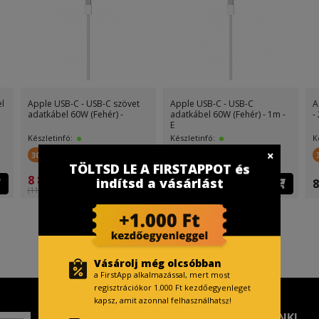
el
Apple USB-C - USB-C szövet
Apple USB-C - USB-C
A
adatkábel 60W (Fehér) -
adatkábel 60W (Fehér) - 1m -
-
E
Készletinfó:
Készletinfó:
K
300 FirstPont
200 FirstPont
TÖLTSD LE A FIRSTAPPOT és
8 899 Ft
6 499 Ft
indítsd a vásárlást
8
(11 999 Ft )
(9 999 Ft )
Vásárolj még olcsóbban
a FirstApp alkalmazással, mert most
regisztrációkor 1.000 Ft kezdőegyenleget
kapsz, amit azonnal felhasználhatsz!
TISZTELT VÁSÁRLÓNK!