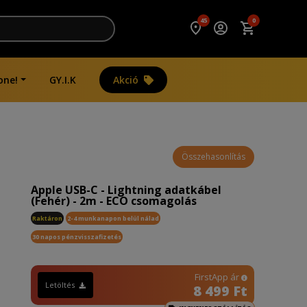
45
0
one!
GY.I.K
Akció
Összehasonlítás
Apple USB-C - Lightning adatkábel
(Fehér) - 2m - ECO csomagolás
Raktáron
2-4 munkanapon belül nálad
30 napos pénzvisszafizetés
FirstApp ár
Letöltés
8 499 Ft