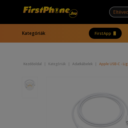
Kategóriák
FirstApp
Kezdőoldal
|
Kategóriák
|
Adatkábelek
|
Apple USB-C - Li