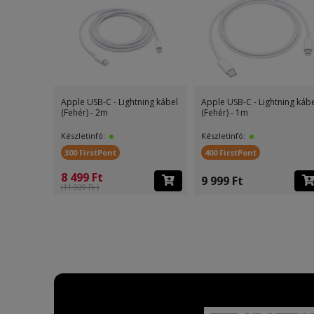
Apple USB-C - Lightning kábel
Apple USB-C - Lightning káb
(Fehér) - 2m
(Fehér) - 1m
Készletinfó:
Készletinfó:
300 FirstPont
400 FirstPont
8 499 Ft
9 999 Ft
(11 999 Ft )