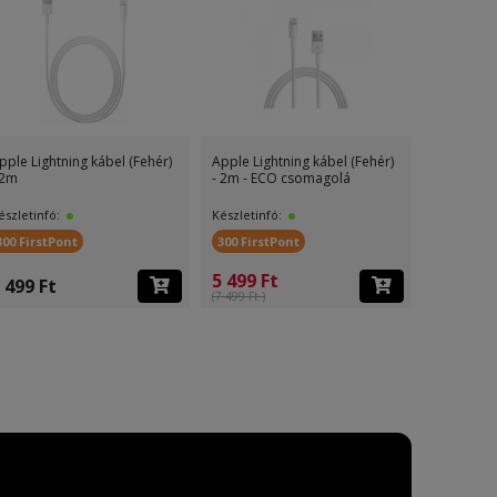
pple Lightning kábel (Fehér)
Apple Lightning kábel (Fehér)
Apple Ligh
 2m
- 2m - ECO csomagolá
- 1m - EC
észletinfó:
Készletinfó:
Készletinf
300 FirstPont
300 FirstPont
200 First
5 499 Ft
4 499 F
 499 Ft
(7 499 Ft )
(5 999 Ft )