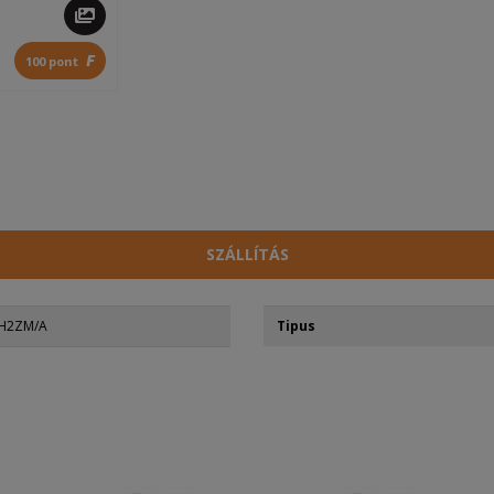
F
100 pont
SZÁLLÍTÁS
H2ZM/A
Tipus