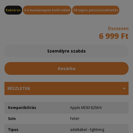
Raktáron
2-4 munkanapon belül nálad
30 napos pénzvisszafizetés
Összesen
6 999 Ft
Személyre szabás
Kosárba
RÉSZLETEK
Kompatibilitás
Apple MD818ZM/A
Szín
Fehér
Tipus
adatkábel - lightning