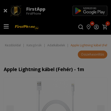
FirstApp
FirstPhone
45
0
Kezdőoldal
|
Kategóriák
|
Adatkábelek
|
Apple Lightning kábel (Fehér
Összehasonlítás
Apple Lightning kábel (Fehér) - 1m