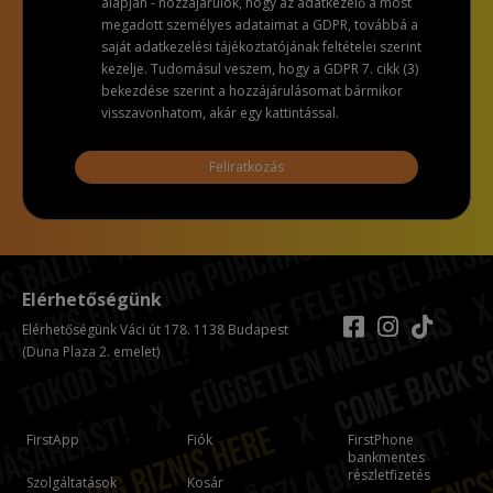
alapján - hozzájárulok, hogy az adatkezelő a most
megadott személyes adataimat a GDPR, továbbá a
saját adatkezelési tájékoztatójának feltételei szerint
kezelje. Tudomásul veszem, hogy a GDPR 7. cikk (3)
bekezdése szerint a hozzájárulásomat bármikor
visszavonhatom, akár egy kattintással.
Feliratkozás
Elérhetőségünk
Elérhetőségünk Váci út 178. 1138 Budapest
(Duna Plaza 2. emelet)
FirstApp
Fiók
FirstPhone
bankmentes
részletfizetés
Szolgáltatások
Kosár