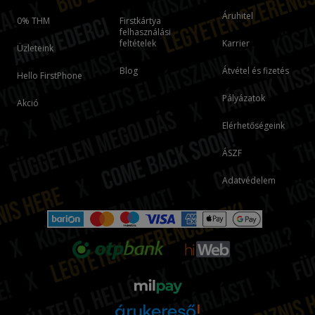
Áruhitel
0% THM
Firstkártya
felhasználási
feltételek
Karrier
Üzleteink
Blog
Átvétel és fizetés
Hello FirstPhone
Pályázatok
Akció
Elérhetőségeink
ÁSZF
Adatvédelem