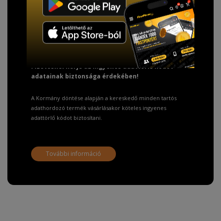
TISZTELT VÁSÁRLÓNK!
Fizetésnél kérje az ingyenes adattörlő kódot
adatainak biztonsága érdekében!
A Kormány döntése alapján a kereskedő minden tartós
adathordozó termék vásárlásakor köteles ingyenes
adattörlő kódot biztosítani.
További információ