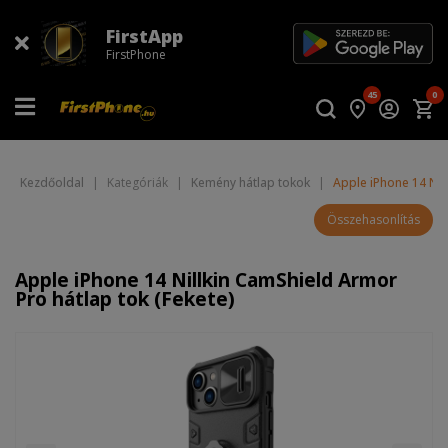
FirstApp
FirstPhone
45
0
Kezdőoldal
|
Kategóriák
|
Kemény hátlap tokok
|
Apple iPhone 14 Nil
Összehasonlítás
Apple iPhone 14 Nillkin CamShield Armor
Pro hátlap tok (Fekete)