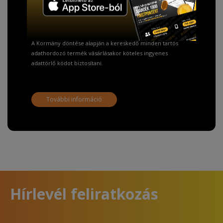
Fizetésnél kérje az ingyenes adattörlő kódot
adatainak biztonsága érdekében!
A Kormány döntése alapján a kereskedő minden tartós
adathordozó termék vásárlásakor köteles ingyenes
adattörlő kódot biztosítani.
További információ
Hírlevél feliratkozás