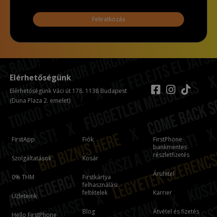
Feliratkozás
Elérhetőségünk
Elérhetőségünk Váci út 178. 1138 Budapest
(Duna Plaza 2. emelet)
FirstApp
Fiók
FirstPhone
bankmentes
részletfizetés
Szolgáltatások
Kosár
Áruhitel
0% THM
Firstkártya
felhasználási
feltételek
Karrier
Üzleteink
Blog
Átvétel és fizetés
Hello FirstPhone