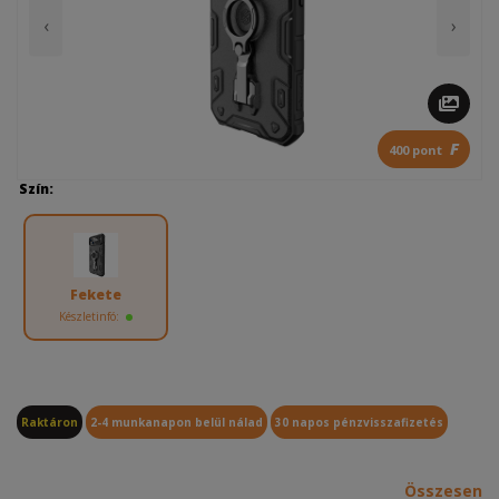
‹
›
F
400 pont
Szín:
Fekete
Készletinfó:
Raktáron
2-4 munkanapon belül nálad
30 napos pénzvisszafizetés
Összesen