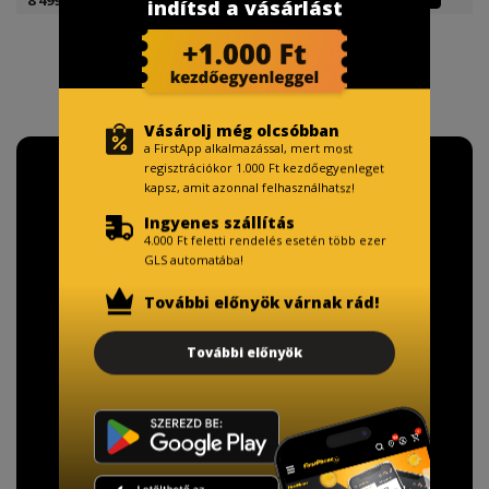
indítsd a vásárlást
Vásárolj még olcsóbban
a FirstApp alkalmazással, mert most
regisztrációkor 1.000 Ft kezdőegyenleget
kapsz, amit azonnal felhasználhatsz!
Ingyenes szállítás
4.000 Ft feletti rendelés esetén több ezer
GLS automatába!
További előnyök várnak rád!
További előnyök
TISZTELT VÁSÁRLÓNK!