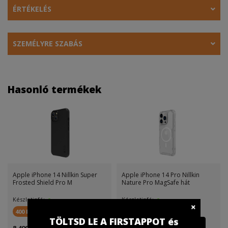
ÉRTÉKELÉS
SZEMÉLYRE SZABÁS
Hasonló termékek
Apple iPhone 14 Nillkin Super
Apple iPhone 14 Pro Nillkin
Frosted Shield Pro M
Nature Pro MagSafe hát
Készletinfó:
Készletinfó:
400 FirstPont
300 FirstPont
TÖLTSD LE A FIRSTAPPOT és
8 499 Ft
6 899 Ft