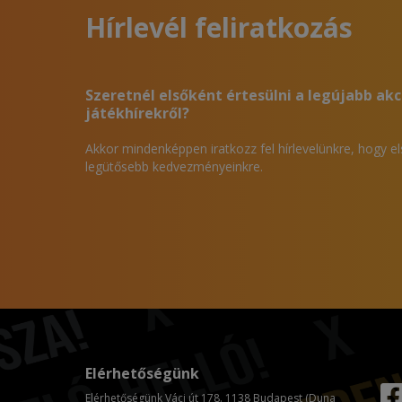
Hírlevél feliratkozás
Szeretnél elsőként értesülni a legújabb akc
játékhírekről?
Akkor mindenképpen iratkozz fel hírlevelünkre, hogy e
legütősebb kedvezményeinkre.
Elérhetőségünk
Elérhetőségünk Váci út 178. 1138 Budapest (Duna