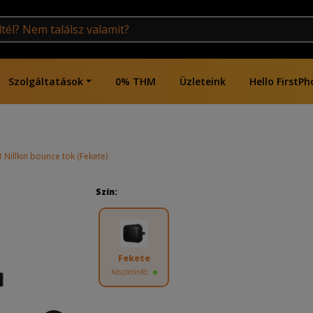
Szolgáltatások
0% THM
Üzleteink
Hello FirstPh
 Nillkin bounce tok (Fekete)
Szín:
Fekete
Készletinfó: