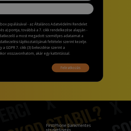
ckbox pipálásával - az Általános Adatvédelmi Rendelet
dés a) pontja, továbbá a 7. cikk rendelkezése alapján -
adatkezelő a most megadott személyes adataimat a
atkezelési tájékoztatójának feltételei szerint kezelje.
a GDPR 7. cikk (3) bekezdése szerint a
or visszavonhatom, akár egy kattintással.
Feliratkozás
FirstPhone bankmentes
részletfizetés