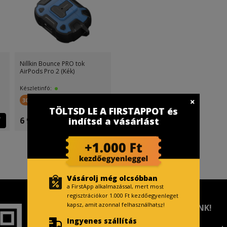
Nillkin Bounce PRO tok
AirPods Pro 2 (Kék)
Készletinfó:
300 FirstPont
TÖLTSD LE A FIRSTAPPOT és
6 999 Ft
indítsd a vásárlást
Vásárolj még olcsóbban
a FirstApp alkalmazással, mert most
regisztrációkor 1.000 Ft kezdőegyenleget
kapsz, amit azonnal felhasználhatsz!
TISZTELT VÁSÁRLÓNK!
Ingyenes szállítás