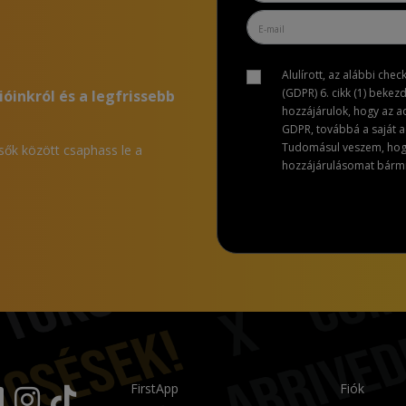
Alulírott, az alábbi che
(GDPR) 6. cikk (1) bekez
ióinkról és a legfrissebb
hozzájárulok, hogy az 
GDPR, továbbá a saját ad
Tudomásul veszem, hogy 
lsők között csaphass le a
hozzájárulásomat bármik
FirstApp
Fiók