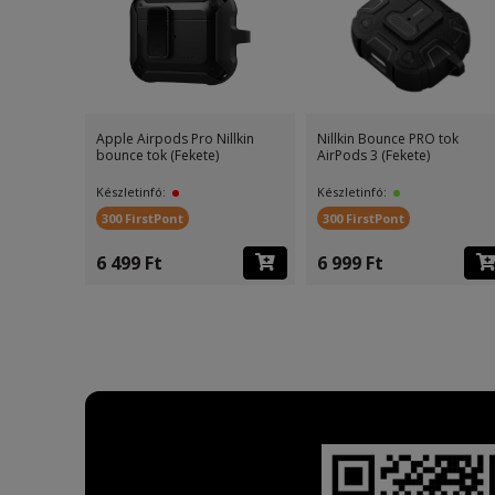
Apple Airpods Pro Nillkin
Nillkin Bounce PRO tok
bounce tok (Fekete)
AirPods 3 (Fekete)
Készletinfó:
Készletinfó:
300 FirstPont
300 FirstPont
6 499 Ft
6 999 Ft