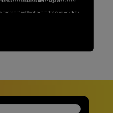
attörlő kódot adatainak biztonsága érdekében!
ő minden tartós adathordozó termék vásárlásakor köteles