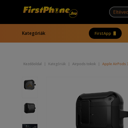
Kategóriák
FirstApp
Kezdőoldal
|
Kategóriák
|
Airpods tokok
|
Apple AirPods 3