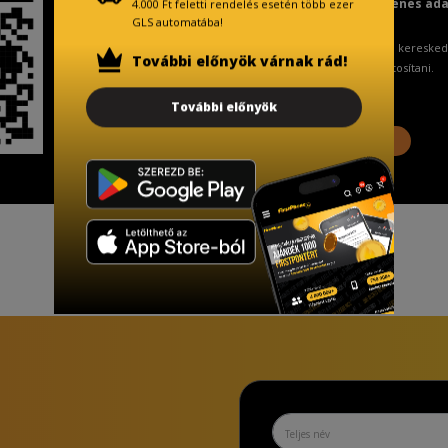
Fizetésnél kérje az ingyenes ad
4.000 Ft feletti rendelés esetén több ezer
GLS automatába!
A Kormány döntése alapján a keresked
További előnyök várnak rád!
ingyenes adattörlő kódot biztosítani.
További előnyök
További információ