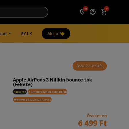
45
0
one!
GY.I.K
Akció
Összehasonlítás
Apple AirPods 3 Nillkin bounce tok
(Fekete)
Raktáron
2-4 munkanapon belül nálad
30 napos pénzvisszafizetés
Összesen
6 499 Ft