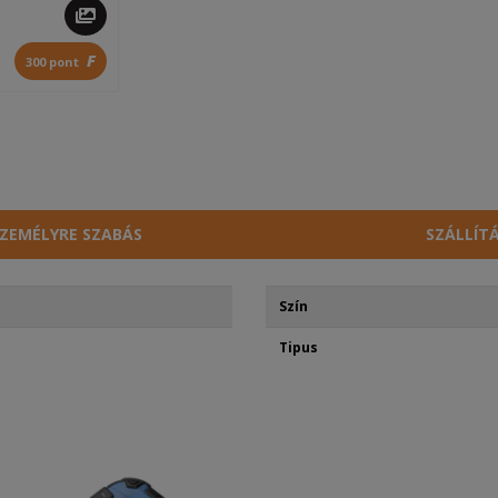
F
300 pont
ZEMÉLYRE SZABÁS
SZÁLLÍT
Szín
Tipus