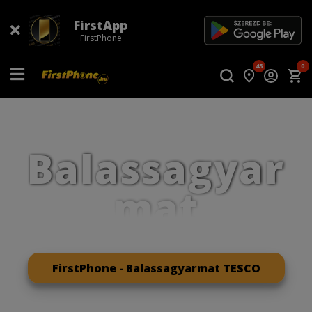
FirstApp
FirstPhone
45
0
Balassagyar
mat
FirstPhone - Balassagyarmat TESCO