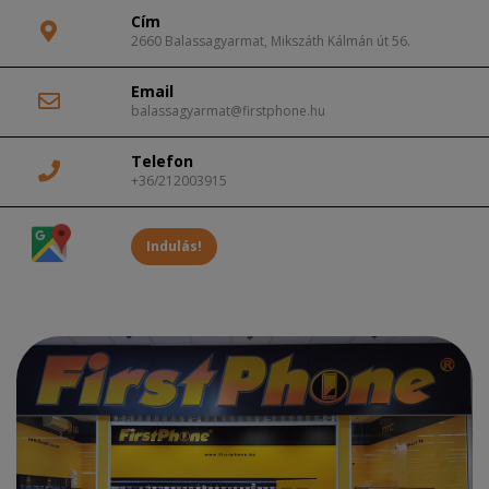
Cím
2660 Balassagyarmat, Mikszáth Kálmán út 56.
Email
balassagyarmat@firstphone.hu
Telefon
+36/212003915
Indulás!