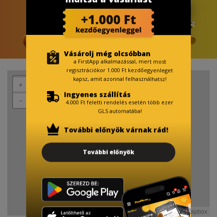
Vásárolj még olcsóbban
a FirstApp alkalmazással, mert most
regisztrációkor 1.000 Ft kezdőegyenleget
kapsz, amit azonnal felhasználhatsz!
+
Ingyenes szállítás
−
4.000 Ft feletti rendelés esetén több ezer
GLS automatába!
További előnyök várnak rád!
További előnyök
Leaflet
OpenStreetMap
Mapbox
| Map data ©
contributors, Imagery ©