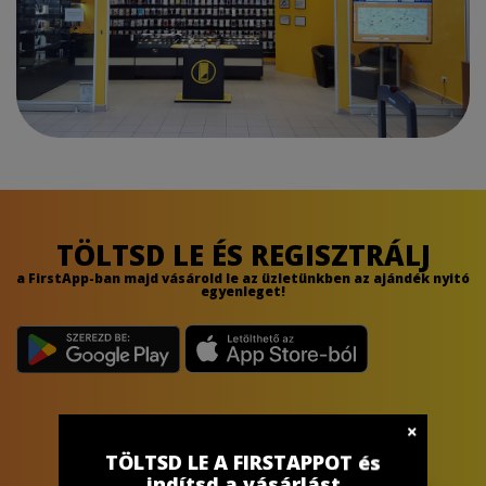
TÖLTSD LE ÉS REGISZTRÁLJ
a FirstApp-ban majd vásárold le az üzletünkben az ajándék nyitó
egyenleget!
TÖLTSD LE A FIRSTAPPOT és
indítsd a vásárlást