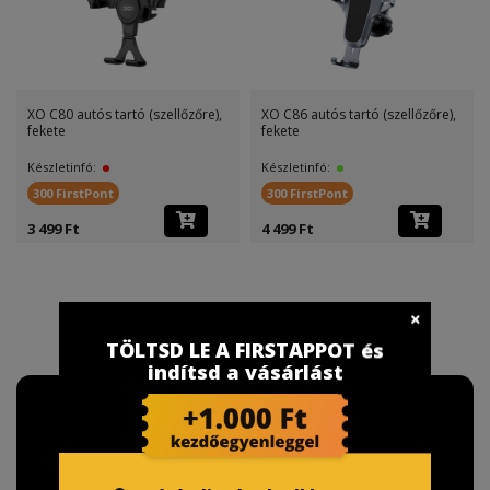
XO C80 autós tartó (szellőzőre),
XO C86 autós tartó (szellőzőre),
fekete
fekete
Készletinfó:
Készletinfó:
300 FirstPont
300 FirstPont
3 499 Ft
4 499 Ft
TÖLTSD LE A FIRSTAPPOT és
indítsd a vásárlást