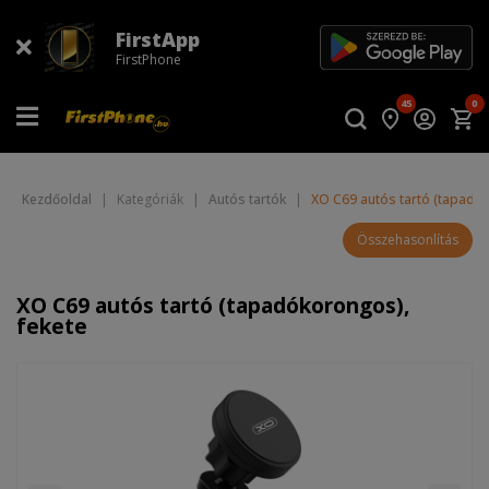
FirstApp
FirstPhone
45
0
Kezdőoldal
|
Kategóriák
|
Autós tartók
|
XO C69 autós tartó (tapadó
Összehasonlítás
XO C69 autós tartó (tapadókorongos),
fekete