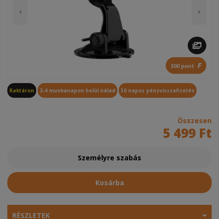
‹
›
F
300 pont
Raktáron
2-4 munkanapon belül nálad
30 napos pénzvisszafizetés
Összesen
5 499 Ft
Személyre szabás
Kosárba
RÉSZLETEK