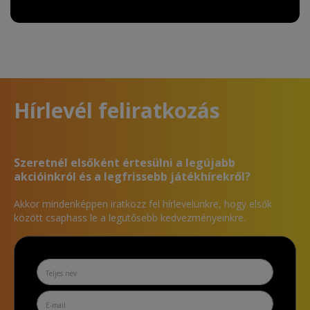
Hírlevél feliratkozás
Szeretnél elsőként értesülni a legújabb
akcióinkról és a legfrissebb játékhírekről?
Akkor mindenképpen iratkozz fel hírlevelünkre, hogy elsők
között csaphass le a legütősebb kedvezményeinkre.