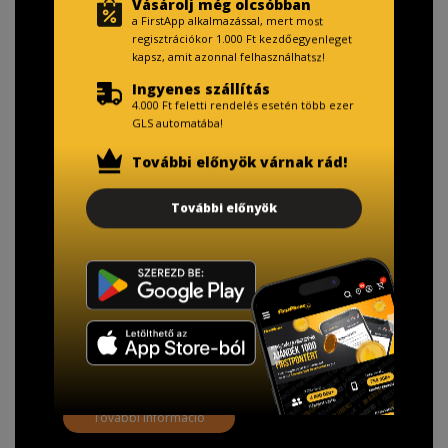
Vásárolj még olcsóbban
a FirstApp alkalmazással, mert most
regisztrációkor 1.000 Ft kezdőegyenleget
kapsz, amit azonnal felhasználhatsz!
Ingyenes szállítás
4.000 Ft feletti rendelés esetén több ezer
GLS automatába!
További előnyök várnak rád!
TISZTELT VÁSÁRLÓNK!
További előnyök
Fizetésnél kérje az ingyenes adattörlő kódot
adatainak biztonsága érdekében!
A Kormány döntése alapján a kereskedő minden tartós
adathordozó termék vásárlásakor köteles ingyenes
adattörlő kódot biztosítani.
További információ