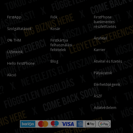
FirstApp
Fiók
FirstPhone
bankmentes
részletfizetés
Szolgáltatások
Kosár
Áruhitel
0% THM
Firstkártya
felhasználási
feltételek
Karrier
Üzleteink
Blog
Átvétel és fizetés
Hello FirstPhone
Pályázatok
Akció
Elérhetőségeink
ÁSZF
Adatvédelem