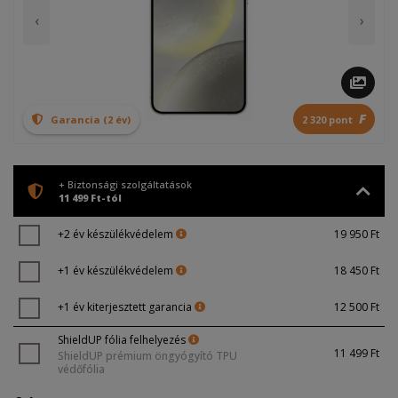
‹
›
F
Garancia (2 év)
2 320 pont
+ Biztonsági szolgáltatások
11 499 Ft-tól
+2 év készülékvédelem
19 950 Ft
+1 év készülékvédelem
18 450 Ft
+1 év kiterjesztett garancia
12 500 Ft
ShieldUP fólia felhelyezés
11 499 Ft
ShieldUP prémium öngyógyító TPU
védőfólia