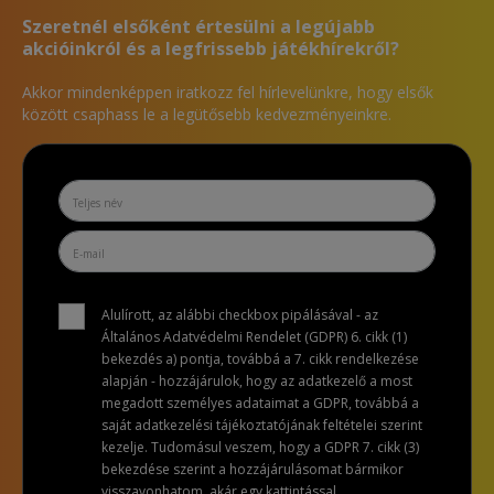
Szeretnél elsőként értesülni a legújabb
akcióinkról és a legfrissebb játékhírekről?
Akkor mindenképpen iratkozz fel hírlevelünkre, hogy elsők
között csaphass le a legütősebb kedvezményeinkre.
Alulírott, az alábbi checkbox pipálásával - az
Általános Adatvédelmi Rendelet (GDPR) 6. cikk (1)
bekezdés a) pontja, továbbá a 7. cikk rendelkezése
alapján - hozzájárulok, hogy az adatkezelő a most
megadott személyes adataimat a GDPR, továbbá a
saját adatkezelési tájékoztatójának feltételei szerint
kezelje. Tudomásul veszem, hogy a GDPR 7. cikk (3)
bekezdése szerint a hozzájárulásomat bármikor
visszavonhatom, akár egy kattintással.