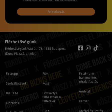
Feliratkozás
Elérhetőségünk
Elérhetőségünk Váci út 178. 1138 Budapest
(Duna Plaza 2. emelet)
FirstApp
Fiók
FirstPhone
bankmentes
részletfizetés
Szolgáltatások
Kosár
Áruhitel
0% THM
Firstkártya
felhasználási
feltételek
Karrier
Üzleteink
Blog
Átvétel és fizetés