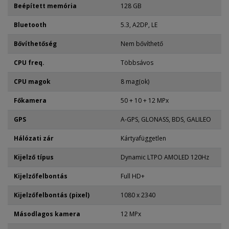
Beépített memória
128 GB
Bluetooth
5.3, A2DP, LE
Bővíthetőség
Nem bővíthető
CPU freq.
Többsávos
CPU magok
8 mag(ok)
Főkamera
50 + 10 + 12 MPx
GPS
A-GPS, GLONASS, BDS, GALILEO
Hálózati zár
Kártyafüggetlen
Kijelző típus
Dynamic LTPO AMOLED 120Hz
Kijelzőfelbontás
Full HD+
Kijelzőfelbontás (pixel)
1080 x 2340
Másodlagos kamera
12 MPx