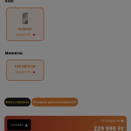
Szín:
Szürke
Készletinfó:
Memória:
128 GB/8 GB
Készletinfó:
Nincs raktáron
30 napos pénzvisszafizetés
FirstApp ár
Letöltés
229 990 Ft