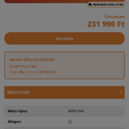
INGYENES SZÁLLÍTÁS
Összesen
231 990 Ft
Kosárba
MILPAY RÉSZLETFIZETÉS
57 997 Ft x 3 hó
THM:
0%
| Önerő:
57 997 Ft
RÉSZLETEK
Akku típus
4000 mAh
Állapot
Új