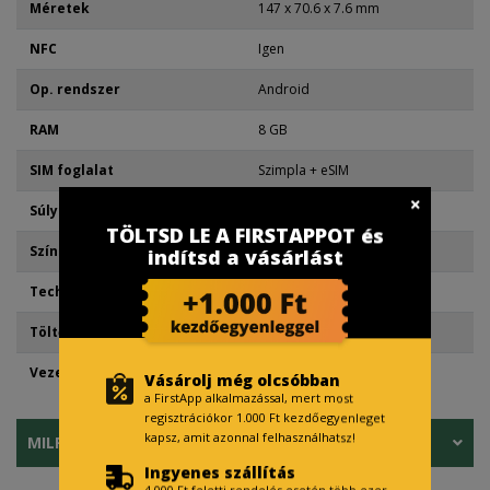
Méretek
147 x 70.6 x 7.6 mm
NFC
Igen
Op. rendszer
Android
RAM
8 GB
SIM foglalat
Szimpla + eSIM
Súly
167 g
TÖLTSD LE A FIRSTAPPOT és
Szín
Szürke
indítsd a vásárlást
Technológia
Érintőképernyős
Töltő port
Type-C
Vezeték nélküli kapcsolat
5G
Vásárolj még olcsóbban
a FirstApp alkalmazással, mert most
regisztrációkor 1.000 Ft kezdőegyenleget
kapsz, amit azonnal felhasználhatsz!
MILPAY RÉSZLETFIZETÉS
Ingyenes szállítás
4.000 Ft feletti rendelés esetén több ezer