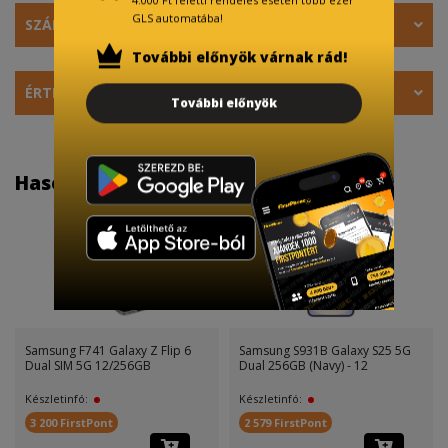
GLS automatába!
SZÁLLÍTÁS
További előnyök várnak rád!
ÉRTÉKELÉS
További előnyök
Hasonló termékek
Samsung F741 Galaxy Z Flip 6
Samsung S931B Galaxy S25 5G
Dual SIM 5G 12/256GB
Dual 256GB (Navy) - 12
Készletinfó:
Készletinfó:
3 200 FirstPont
2 579 FirstPont