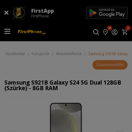
FirstApp
FirstPhone
45
0
Kezdőoldal
|
Kategóriák
|
Mobiltelefonok
|
Samsung S921B Galaxy S2
Összehasonlítás
Samsung S921B Galaxy S24 5G Dual 128GB
(Szürke) - 8GB RAM