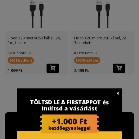
Hoco X20 microUSB kábel, 2A,
Hoco X20 microUSB kábel, 2A,
1m, fekete
3m, fekete
Készletinfó:
Készletinfó:
200 FirstPont
300 FirstPont
1 999 Ft
2 499 Ft
TÖLTSD LE A FIRSTAPPOT és
indítsd a vásárlást