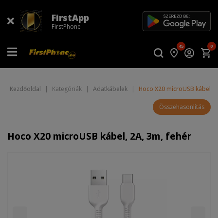
FirstApp
FirstPhone
45
0
Kezdőoldal
|
Kategóriák
|
Adatkábelek
|
Hoco X20 microUSB kábel, 2A
Összehasonlítás
Hoco X20 microUSB kábel, 2A, 3m, fehér