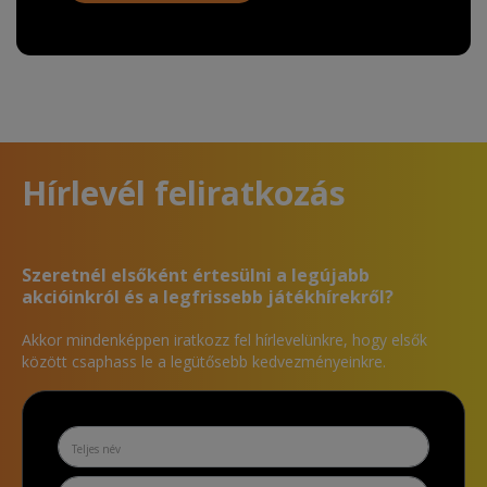
Hírlevél feliratkozás
Szeretnél elsőként értesülni a legújabb
akcióinkról és a legfrissebb játékhírekről?
Akkor mindenképpen iratkozz fel hírlevelünkre, hogy elsők
között csaphass le a legütősebb kedvezményeinkre.