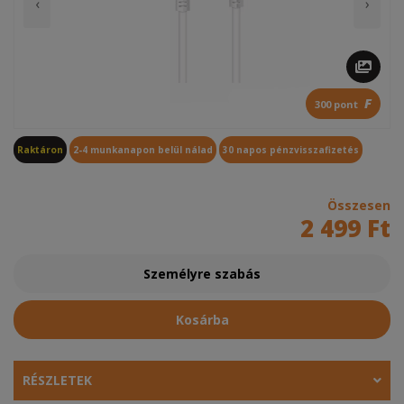
‹
›
F
300 pont
Raktáron
2-4 munkanapon belül nálad
30 napos pénzvisszafizetés
Összesen
2 499 Ft
Személyre szabás
Kosárba
RÉSZLETEK