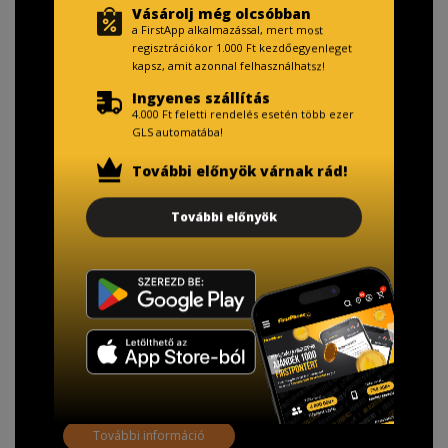
Vásárolj még olcsóbban
a FirstApp alkalmazással, mert most
regisztrációkor 1.000 Ft kezdőegyenleget
kapsz, amit azonnal felhasználhatsz!
Ingyenes szállítás
4.000 Ft feletti rendelés esetén több ezer
GLS automatába!
További előnyök várnak rád!
TISZTELT VÁSÁRLÓNK!
További előnyök
Fizetésnél kérje az ingyenes adattörlő kódot
adatainak biztonsága érdekében!
A Kormány döntése alapján a kereskedő minden tartós
adathordozó termék vásárlásakor köteles ingyenes
adattörlő kódot biztosítani.
További információ