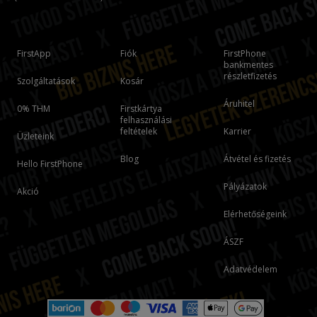
FirstApp
Fiók
FirstPhone
bankmentes
részletfizetés
Szolgáltatások
Kosár
Áruhitel
0% THM
Firstkártya
felhasználási
feltételek
Karrier
Üzleteink
Blog
Átvétel és fizetés
Hello FirstPhone
Pályázatok
Akció
Elérhetőségeink
ÁSZF
Adatvédelem