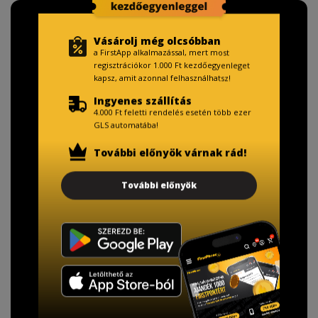
Vásárolj még olcsóbban
a FirstApp alkalmazással, mert most
regisztrációkor 1.000 Ft kezdőegyenleget
kapsz, amit azonnal felhasználhatsz!
Ingyenes szállítás
4.000 Ft feletti rendelés esetén több ezer
GLS automatába!
További előnyök várnak rád!
További előnyök
TISZTELT VÁSÁRLÓNK!
Fizetésnél kérje az ingyenes adattörlő kódot
adatainak biztonsága érdekében!
A Kormány döntése alapján a kereskedő minden tartós
adathordozó termék vásárlásakor köteles ingyenes