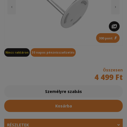
‹
›
F
300 pont
Nincs raktáron
30 napos pénzvisszafizetés
Összesen
4 499 Ft
Személyre szabás
Kosárba
RÉSZLETEK