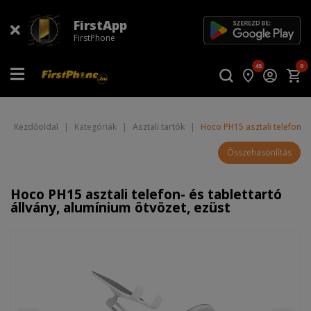
FirstApp
FirstPhone
45
0
Kezdőoldal
|
Kategóriák
|
Asztali tartók
|
Hoco PH15 asztali telefon- é
Összehasonlítás
Hoco PH15 asztali telefon- és tablettartó
állvány, alumínium ötvözet, ezüst