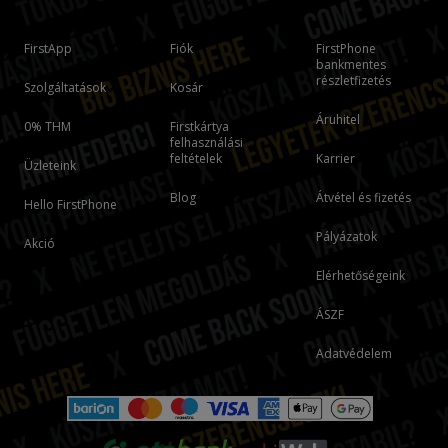
FirstApp
Fiók
FirstPhone
bankmentes
részletfizetés
Szolgáltatások
Kosár
Áruhitel
0% THM
Firstkártya
felhasználási
feltételek
Karrier
Üzleteink
Blog
Átvétel és fizetés
Hello FirstPhone
Pályázatok
Akció
Elérhetőségeink
ÁSZF
Adatvédelem