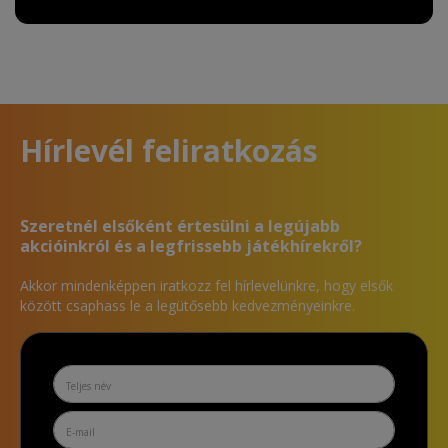
Hírlevél feliratkozás
Szeretnél elsőként értesülni a legújabb
akcióinkról és a legfrissebb játékhírekről?
Akkor mindenképpen iratkozz fel hírlevelünkre, hogy elsők
között csaphass le a legütősebb kedvezményeinkre.