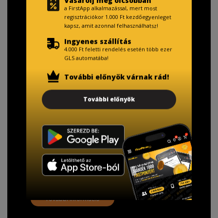
Vásárolj még olcsóbban
a FirstApp alkalmazással, mert most
regisztrációkor 1.000 Ft kezdőegyenleget
kapsz, amit azonnal felhasználhatsz!
Ingyenes szállítás
4.000 Ft feletti rendelés esetén több ezer
GLS automatába!
További előnyök várnak rád!
TISZTELT VÁSÁRLÓNK!
További előnyök
Fizetésnél kérje az ingyenes adattörlő kódot
adatainak biztonsága érdekében!
A Kormány döntése alapján a kereskedő minden tartós
adathordozó termék vásárlásakor köteles ingyenes
adattörlő kódot biztosítani.
További információ