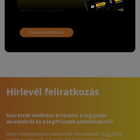
adathordozó termék vásárlásakor köteles ingyenes
adattörlő kódot biztosítani.
További információ
Hírlevél feliratkozás
Szeretnél elsőként értesülni a legújabb
akcióinkról és a legfrissebb játékhírekről?
Akkor mindenképpen iratkozz fel hírlevelünkre, hogy elsők