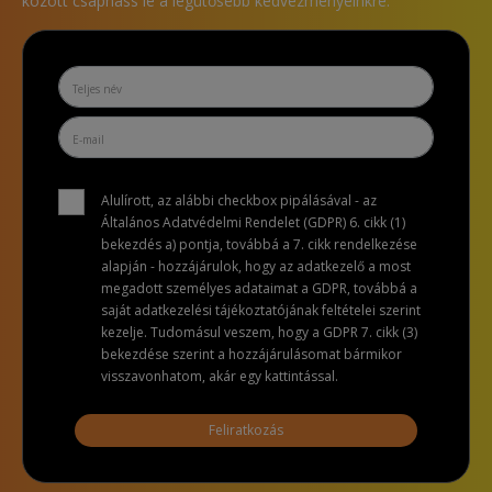
között csaphass le a legütősebb kedvezményeinkre.
Alulírott, az alábbi checkbox pipálásával - az
Általános Adatvédelmi Rendelet (GDPR) 6. cikk (1)
bekezdés a) pontja, továbbá a 7. cikk rendelkezése
alapján - hozzájárulok, hogy az adatkezelő a most
megadott személyes adataimat a GDPR, továbbá a
saját adatkezelési tájékoztatójának feltételei szerint
kezelje. Tudomásul veszem, hogy a GDPR 7. cikk (3)
bekezdése szerint a hozzájárulásomat bármikor
visszavonhatom, akár egy kattintással.
Feliratkozás