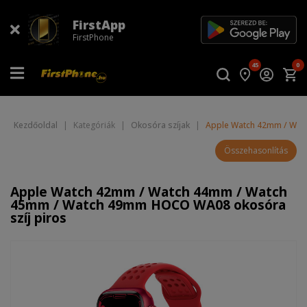
FirstApp
FirstPhone
45
0
Kezdőoldal
|
Kategóriák
|
Okosóra szíjak
|
Apple Watch 42mm / Wat
Összehasonlítás
Apple Watch 42mm / Watch 44mm / Watch
45mm / Watch 49mm HOCO WA08 okosóra
szíj piros