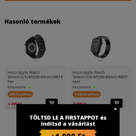
Hasonló termékek
Hoco Apple Watch
Hoco Apple Watch
Series1/2/3/4/5(38/40mm) WB18
Series1/2/3/4/5(38/40mm) WB07
Fen
nem
Készletinfó:
Készletinfó:
300 FirstPont
1 500 FirstPont
4 499 Ft
7 899 Ft
(7 499 Ft )
(14 999 Ft )
TÖLTSD LE A FIRSTAPPOT és
indítsd a vásárlást