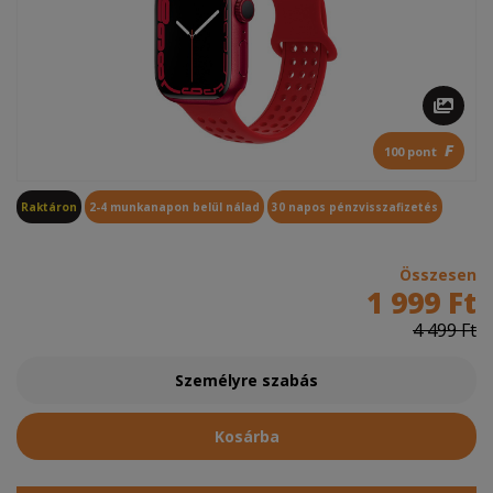
F
100 pont
Raktáron
2-4 munkanapon belül nálad
30 napos pénzvisszafizetés
Összesen
1 999 Ft
4 499 Ft
Személyre szabás
Kosárba