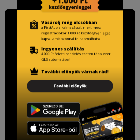
Vásárolj még olcsóbban
a FirstApp alkalmazással, mert most
regisztrációkor 1.000 Ft kezdőegyenleget
kapsz, amit azonnal felhasználhatsz!
Ingyenes szállítás
4.000 Ft feletti rendelés esetén több ezer
GLS automatába!
További előnyök várnak rád!
További előnyök
TISZTELT VÁSÁRLÓNK!
Fizetésnél kérje az ingyenes adattörlő kódot
adatainak biztonsága érdekében!
A Kormány döntése alapján a kereskedő minden tartós