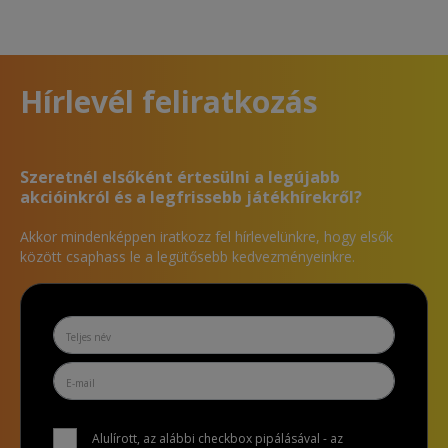
Hírlevél feliratkozás
Szeretnél elsőként értesülni a legújabb
akcióinkról és a legfrissebb játékhírekről?
Akkor mindenképpen iratkozz fel hírlevelünkre, hogy elsők
között csaphass le a legütősebb kedvezményeinkre.
Alulírott, az alábbi checkbox pipálásával - az