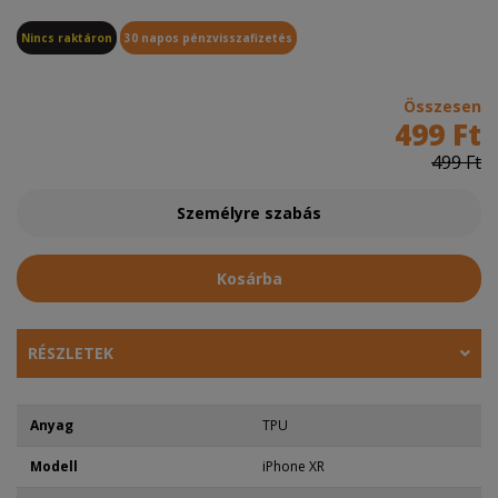
Nincs raktáron
30 napos pénzvisszafizetés
Összesen
499 Ft
499 Ft
Személyre szabás
Kosárba
RÉSZLETEK
Anyag
TPU
Modell
iPhone XR