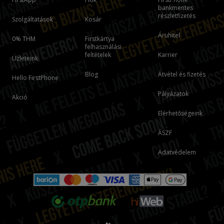
bankmentes
részletfizetés
Szolgáltatások
Kosár
Áruhitel
0% THM
Firstkártya
felhasználási
feltételek
Karrier
Üzleteink
Blog
Átvétel és fizetés
Hello FirstPhone
Pályázatok
Akció
Elérhetőségeink
ÁSZF
Adatvédelem