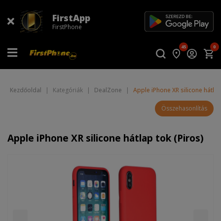
FirstApp
FirstPhone
45
0
Kezdőoldal
|
Kategóriák
|
DealZone
|
Apple iPhone XR silicone hátlap
Összehasonlítás
Apple iPhone XR silicone hátlap tok (Piros)