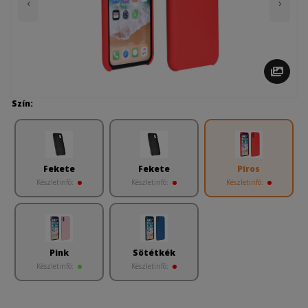
‹
›
Szín:
Fekete
Fekete
Piros
Készletinfó:
Készletinfó:
Készletinfó:
Pink
Sötétkék
Készletinfó:
Készletinfó: