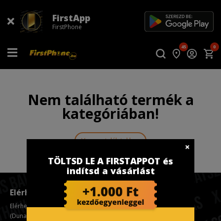
FirstApp
FirstPhone
45
0
Nem található termék a
kategóriában!
Vissza a találatokhoz
TÖLTSD LE A FIRSTAPPOT és
indítsd a vásárlást
Elérhetőségünk
Elérhetőségünk Váci út 178. 1138 Budapest
(Duna Plaza 2. emelet)